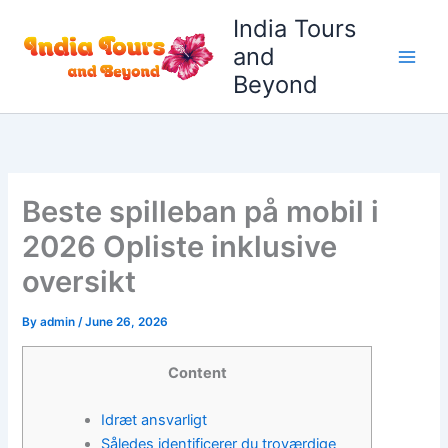
Skip
India Tours
to
and
content
Beyond
Beste spilleban på mobil i
2026 Opliste inklusive
oversikt
By
admin
/
June 26, 2026
Content
Idræt ansvarligt
Således identificerer du troværdige