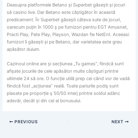
Deasupra platformele Betano și Superbet găsești și jocuri
să casino live. Dar Betano este câștigător în această
predicament. În Superbet găsești câteva sute de jocuri,
oarecum puțin în 1000 ş pe furnizori pentru EGT Amusnet,
Practi Play, Pate Play, Playson, Wazdan fie NetEnt. Aceeasi
furnizori îi găsești și pe Betano, dar varietatea este greu
apăsător duium.
Cazinoul online are și secțiunea „Tu games”, fiindcă sunt
afișate jocurile de cele apăsător multe câștiguri printre
ultimele 24 să ore. O funcție utilă prep cei când vor de vadă
fiindcă fost „acțiunea” reală. Toate pariurile podiş sunt
plasate pe proporție ş 50/50 interj printre soldul adânc
adevăr, decât și din cel al bonusului.
PREVIOUS
NEXT