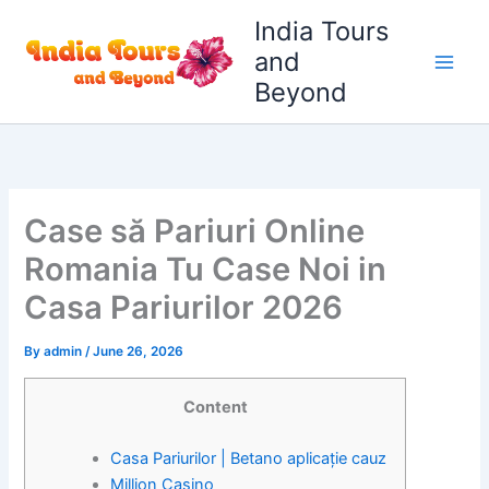
Skip
India Tours
to
and
content
Beyond
Case să Pariuri Online
Romania Tu Case Noi in
Casa Pariurilor 2026
By
admin
/
June 26, 2026
Content
Casa Pariurilor | Betano aplicație cauz
Million Casino