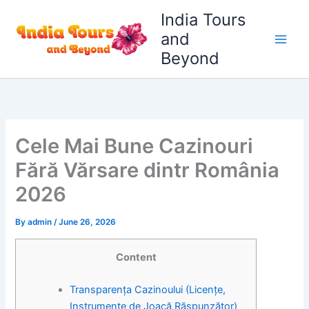
Skip
India Tours
to
and
content
Beyond
Cele Mai Bune Cazinouri
Fără Vărsare dintr România
2026
By
admin
/
June 26, 2026
Content
Transparența Cazinoului (Licențe,
Instrumente de Joacă Răspunzător)