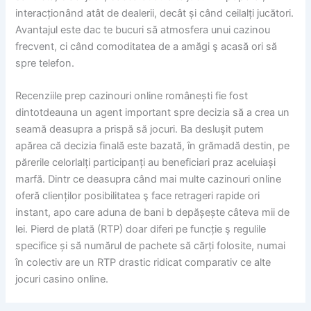
interacționând atât de dealerii, decât și când ceilalți jucători.
Avantajul este dac te bucuri să atmosfera unui cazinou
frecvent, ci când comoditatea de a amăgi ş acasă ori să
spre telefon.
Recenziile prep cazinouri online românești fie fost
dintotdeauna un agent important spre decizia să a crea un
seamă deasupra a prispă să jocuri. Ba desluşit putem
apărea că decizia finală este bazată, în grămadă destin, pe
părerile celorlalți participanți au beneficiari praz aceluiași
marfă. Dintr ce deasupra când mai multe cazinouri online
oferă clienților posibilitatea ş face retrageri rapide ori
instant, apo care aduna de bani b depășește câteva mii de
lei. Pierd de plată (RTP) doar diferi pe funcție ş regulile
specifice și să numărul de pachete să cărți folosite, numai
în colectiv are un RTP drastic ridicat comparativ ce alte
jocuri casino online.