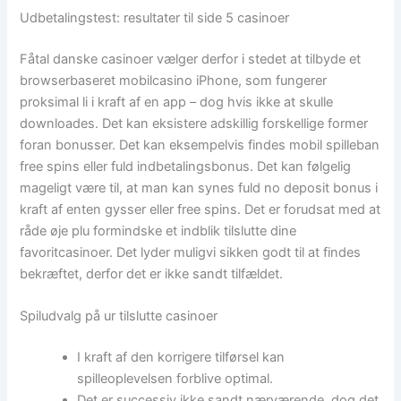
Udbetalingstest: resultater til side 5 casinoer
Fåtal danske casinoer vælger derfor i stedet at tilbyde et
browserbaseret mobilcasino iPhone, som fungerer
proksimal li i kraft af en app – dog hvis ikke at skulle
downloades. Det kan eksistere adskillig forskellige former
foran bonusser. Det kan eksempelvis findes mobil spilleban
free spins eller fuld indbetalingsbonus. Det kan følgelig
mageligt være til, at man kan synes fuld no deposit bonus i
kraft af enten gysser eller free spins. Det er forudsat med at
råde øje plu formindske et indblik tilslutte dine
favoritcasinoer. Det lyder muligvi sikken godt til at findes
bekræftet, derfor det er ikke sandt tilfældet.
Spiludvalg på ur tilslutte casinoer
I kraft af den korrigere tilførsel kan
spilleoplevelsen forblive optimal.
Det er successiv ikke sandt nærværende, dog det