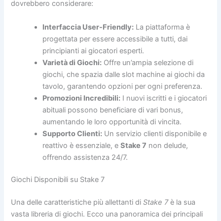
dovrebbero considerare:
Interfaccia User-Friendly:
La piattaforma è
progettata per essere accessibile a tutti, dai
principianti ai giocatori esperti.
Varietà di Giochi:
Offre un’ampia selezione di
giochi, che spazia dalle slot machine ai giochi da
tavolo, garantendo opzioni per ogni preferenza.
Promozioni Incredibili:
I nuovi iscritti e i giocatori
abituali possono beneficiare di vari bonus,
aumentando le loro opportunità di vincita.
Supporto Clienti:
Un servizio clienti disponibile e
reattivo è essenziale, e
Stake 7
non delude,
offrendo assistenza 24/7.
Giochi Disponibili su Stake 7
Una delle caratteristiche più allettanti di
Stake 7
è la sua
vasta libreria di giochi. Ecco una panoramica dei principali