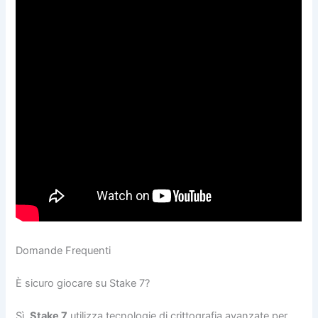
Domande Frequenti
È sicuro giocare su Stake 7?
Sì,
Stake 7
utilizza tecnologie di crittografia avanzate per