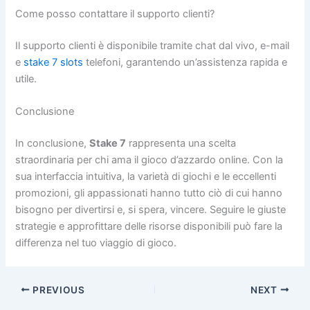
Come posso contattare il supporto clienti?
Il supporto clienti è disponibile tramite chat dal vivo, e-mail
e
stake 7 slots
telefoni, garantendo un’assistenza rapida e
utile.
Conclusione
In conclusione,
Stake 7
rappresenta una scelta
straordinaria per chi ama il gioco d’azzardo online. Con la
sua interfaccia intuitiva, la varietà di giochi e le eccellenti
promozioni, gli appassionati hanno tutto ciò di cui hanno
bisogno per divertirsi e, si spera, vincere. Seguire le giuste
strategie e approfittare delle risorse disponibili può fare la
differenza nel tuo viaggio di gioco.
PREVIOUS
NEXT