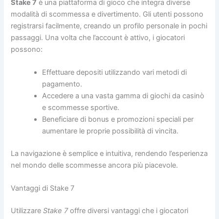
Stake 7
è una piattaforma di gioco che integra diverse
modalità di scommessa e divertimento. Gli utenti possono
registrarsi facilmente, creando un profilo personale in pochi
passaggi. Una volta che l’account è attivo, i giocatori
possono:
Effettuare depositi utilizzando vari metodi di
pagamento.
Accedere a una vasta gamma di giochi da casinò
e scommesse sportive.
Beneficiare di bonus e promozioni speciali per
aumentare le proprie possibilità di vincita.
La navigazione è semplice e intuitiva, rendendo l’esperienza
nel mondo delle scommesse ancora più piacevole.
Vantaggi di Stake 7
Utilizzare
Stake 7
offre diversi vantaggi che i giocatori