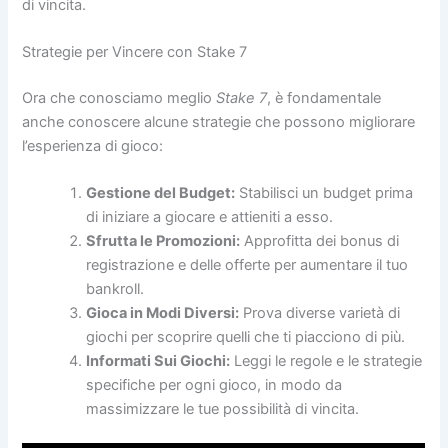
di vincita.
Strategie per Vincere con Stake 7
Ora che conosciamo meglio
Stake 7
, è fondamentale
anche conoscere alcune strategie che possono migliorare
l’esperienza di gioco:
Gestione del Budget:
Stabilisci un budget prima
di iniziare a giocare e attieniti a esso.
Sfrutta le Promozioni:
Approfitta dei bonus di
registrazione e delle offerte per aumentare il tuo
bankroll.
Gioca in Modi Diversi:
Prova diverse varietà di
giochi per scoprire quelli che ti piacciono di più.
Informati Sui Giochi:
Leggi le regole e le strategie
specifiche per ogni gioco, in modo da
massimizzare le tue possibilità di vincita.