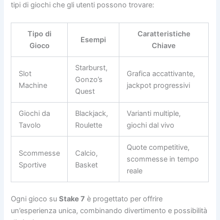
tipi di giochi che gli utenti possono trovare:
Tipo di
Caratteristiche
Esempi
Gioco
Chiave
Starburst,
Slot
Grafica accattivante,
Gonzo’s
Machine
jackpot progressivi
Quest
Giochi da
Blackjack,
Varianti multiple,
Tavolo
Roulette
giochi dal vivo
Quote competitive,
Scommesse
Calcio,
scommesse in tempo
Sportive
Basket
reale
Ogni gioco su
Stake 7
è progettato per offrire
un’esperienza unica, combinando divertimento e possibilità