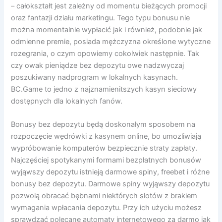
– całokształt jest zależny od momentu bieżących promocji
oraz fantazji działu marketingu. Tego typu bonusu nie
można momentalnie wypłacić jak i również, podobnie jak
odmienne premie, posiada mężczyzna określone wytyczne
rozegrania, o czym opowiemy cokolwiek następnie. Tak
czy owak pieniądze bez depozytu owe nadzwyczaj
poszukiwany nadprogram w lokalnych kasynach.
BC.Game to jedno z najznamienitszych kasyn sieciowy
dostępnych dla lokalnych fanów.
Bonusy bez depozytu będą doskonałym sposobem na
rozpoczęcie wędrówki z kasynem online, bo umozliwiają
wypróbowanie komputerów bezpiecznie straty zapłaty.
Najczęściej spotykanymi formami bezpłatnych bonusów
wyjąwszy depozytu istnieją darmowe spiny, freebet i różne
bonusy bez depozytu. Darmowe spiny wyjąwszy depozytu
pozwolą obracać bębnami niektórych slotów z brakiem
wymagania wpłacania depozytu. Przy ich użyciu możesz
sprawdzać polecane automaty internetowego za darmo jak