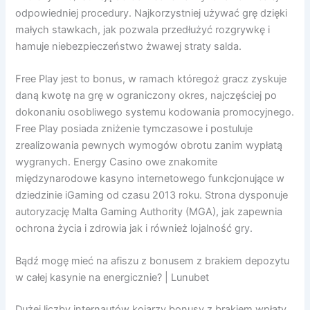
odpowiedniej procedury.
Najkorzystniej używać grę dzięki
małych stawkach, jak pozwala przedłużyć rozgrywkę i
hamuje niebezpieczeństwo żwawej straty salda.
Free Play jest to bonus, w ramach któregoż gracz zyskuje
daną kwotę na grę w ograniczony okres, najczęściej po
dokonaniu osobliwego systemu kodowania promocyjnego.
Free Play posiada zniżenie tymczasowe i postuluje
zrealizowania pewnych wymogów obrotu zanim wypłatą
wygranych. Energy Casino owe znakomite
międzynarodowe kasyno internetowego funkcjonujące w
dziedzinie iGaming od czasu 2013 roku. Strona dysponuje
autoryzację Malta Gaming Authority (MGA), jak zapewnia
ochrona życia i zdrowia jak i również lojalność gry.
Bądź mogę mieć na afiszu z bonusem z brakiem depozytu
w całej kasynie na energicznie? | Lunubet
Dużej liczby internautów kojarzy bonusy z brakiem wpłaty