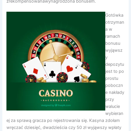
zrekompensowanawynagrodzona bonusem.
Gotówka
otrzyman
a w
ramach
bonusu
wyjąwsz
y
depozytu
jest to po
prostu
poboczn
e nakłady
przy
walucie
wybieran
ej za sprawą gracza po rejestrowania się. Kasyna zdołam
wręczać dziesięć, dwadzieścia czy 50 zł wyjąwszy wpłaty